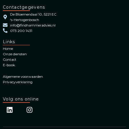
Contactgegevens
De Bloemendaal 10, 5221 EC
's-Hertogenbosch
info@findhammeradvies.nl
073 200 1431
Links
Home
Onze diensten
Contact
E-book
Algemene voorwaarden
Privacyverklaring
Volg ons online
L
I
i
n
n
s
k
t