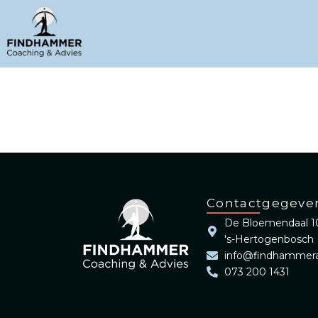
Contactgegeve
De Bloemendaal 10
's-Hertogenbosch
info@findhammera
073 200 1431