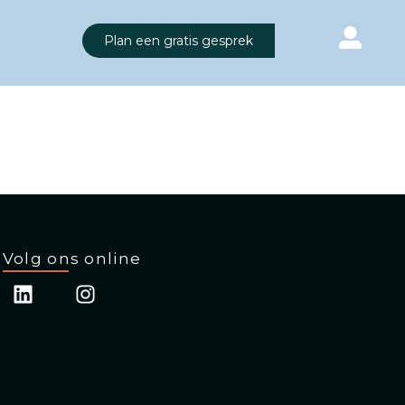
Plan een gratis gesprek
Volg ons online
L
I
i
n
n
s
k
t
e
a
d
g