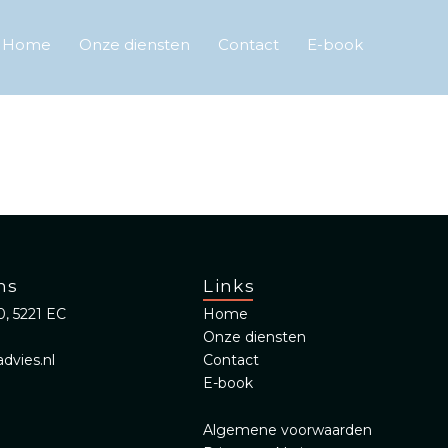
Home
Onze diensten
Contact
E-book
ns
Links
, 5221 EC
Home
Onze diensten
dvies.nl
Contact
E-book
Algemene voorwaarden